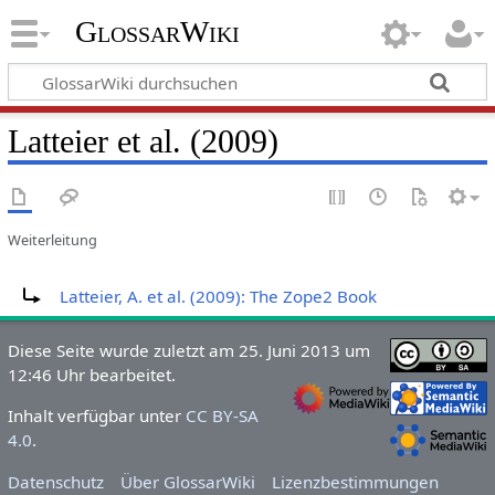
GlossarWiki
Latteier et al. (2009)
Weiterleitung
Weiterleitung nach:
Latteier, A. et al. (2009): The Zope2 Book
Diese Seite wurde zuletzt am 25. Juni 2013 um
12:46 Uhr bearbeitet.
Inhalt verfügbar unter
CC BY-SA
4.0
.
Datenschutz
Über GlossarWiki
Lizenzbestimmungen