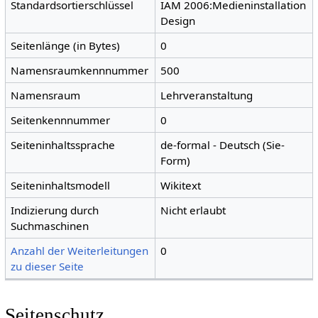
Standardsortierschlüssel
IAM 2006:Medieninstallation
Design
Seitenlänge (in Bytes)
0
Namensraumkennnummer
500
Namensraum
Lehrveranstaltung
Seitenkennnummer
0
Seiteninhaltssprache
de-formal - Deutsch (Sie-
Form)
Seiteninhaltsmodell
Wikitext
Indizierung durch
Nicht erlaubt
Suchmaschinen
Anzahl der Weiterleitungen
0
zu dieser Seite
Seitenschutz