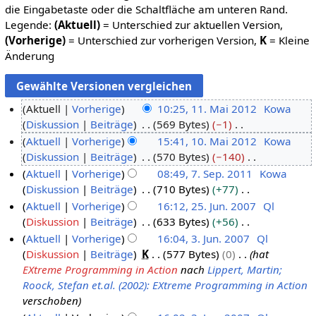
die Eingabetaste oder die Schaltfläche am unteren Rand.
Legende:
(Aktuell)
= Unterschied zur aktuellen Version,
(Vorherige)
= Unterschied zur vorherigen Version,
K
= Kleine
Änderung
Aktuell
Vorherige
10:25, 11. Mai 2012
Kowa
Diskussion
Beiträge
569 Bytes
−1
1
K
Aktuell
Vorherige
15:41, 10. Mai 2012
Kowa
1
e
Diskussion
Beiträge
570 Bytes
−140
.
1
i
K
Aktuell
Vorherige
08:49, 7. Sep. 2011
Kowa
M
0
n
e
Diskussion
Beiträge
710 Bytes
+77
a
.
7
e
i
K
Aktuell
Vorherige
16:12, 25. Jun. 2007
Ql
i
M
.
B
n
e
Diskussion
Beiträge
633 Bytes
+56
2
a
S
2
e
e
i
K
Aktuell
Vorherige
16:04, 3. Jun. 2007
Ql
0
i
e
5
a
B
n
e
Diskussion
Beiträge
K
577 Bytes
0
hat
1
2
p
.
3
r
e
e
i
EXtreme Programming in Action
nach
Lippert, Martin;
2
0
t
J
.
b
a
B
n
Roock, Stefan et.al. (2002): EXtreme Programming in Action
1
e
u
J
e
r
e
e
verschoben
2
m
n
u
i
b
a
B