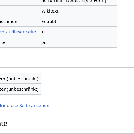
de-formal - Deutsch (Sie-Form)
Wikitext
aschinen
Erlaubt
n zu dieser Seite
1
ite
Ja
zer (unbeschränkt)
zer (unbeschränkt)
für diese Seite ansehen.
hte