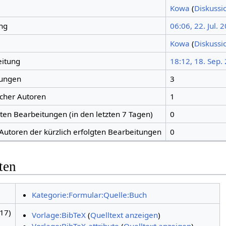
Kowa
(
Diskussi
ng
06:06, 22. Jul. 
Kowa
(
Diskussi
eitung
18:12, 18. Sep.
tungen
3
icher Autoren
1
gten Bearbeitungen (in den letzten 7 Tagen)
0
 Autoren der kürzlich erfolgten Bearbeitungen
0
ten
Kategorie:Formular:Quelle:Buch
17)
Vorlage:BibTeX
(
Quelltext anzeigen
)
Vorlage:BibTeX-attribute
(
Quelltext anzeigen
)