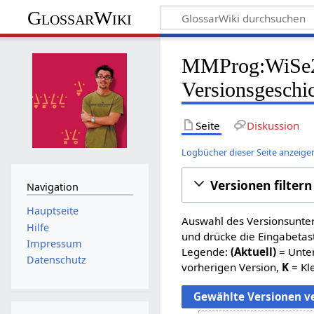
GlossarWiki
MMProg:WiSe20
Versionsgeschi
Seite
Diskussion
Logbücher dieser Seite anzeige
Versionen filtern
Navigation
Hauptseite
Auswahl des Versionsunter
Hilfe
und drücke die Eingabetas
Impressum
Legende:
(Aktuell)
= Unter
Datenschutz
vorherigen Version,
K
= Kl