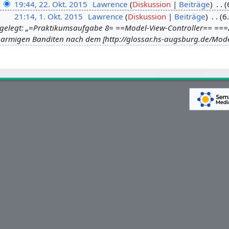
19:44, 22. Okt. 2015
Lawrence
Diskussion
Beiträge
21:14, 1. Okt. 2015
Lawrence
Diskussion
Beiträge
6
gelegt: „=Praktikumsaufgabe 8= ==Model-View-Controller== ===Zi
inarmigen Banditen nach dem [http://glossar.hs-augsburg.de/Mod