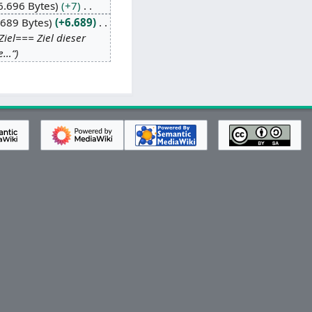
6.696 Bytes
+7
.689 Bytes
+6.689
el=== Ziel dieser
e…“