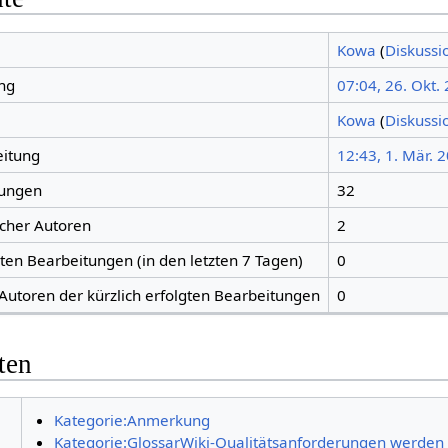
Kowa
(
Diskussi
ng
07:04, 26. Okt.
Kowa
(
Diskussi
eitung
12:43, 1. Mär. 
tungen
32
icher Autoren
2
gten Bearbeitungen (in den letzten 7 Tagen)
0
 Autoren der kürzlich erfolgten Bearbeitungen
0
ten
Kategorie:Anmerkung
Kategorie:GlossarWiki-Qualitätsanforderungen werden nu