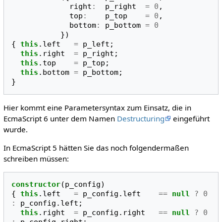
right
:
p_right
=
0
,
top
:
p_top
=
0
,
bottom
:
p_bottom
=
0
})
{
this
.
left
=
p_left
;
this
.
right
=
p_right
;
this
.
top
=
p_top
;
this
.
bottom
=
p_bottom
;
}
Hier kommt eine Parametersyntax zum Einsatz, die in
EcmaScript 6 unter dem Namen
Destructuring
eingeführt
wurde.
In EcmaScript 5 hätten Sie das noch folgendermaßen
schreiben müssen:
constructor
(
p_config
)
{
this
.
left
=
p_config
.
left
==
null
?
0
:
p_config
.
left
;
this
.
right
=
p_config
.
right
==
null
?
0
:
p_config
.
right
;