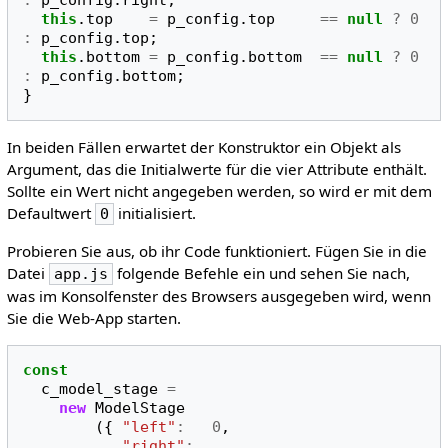
this
.
top
=
p_config
.
top
==
null
?
0
:
p_config
.
top
;
this
.
bottom
=
p_config
.
bottom
==
null
?
0
:
p_config
.
bottom
;
}
In beiden Fällen erwartet der Konstruktor ein Objekt als
Argument, das die Initialwerte für die vier Attribute enthält.
Sollte ein Wert nicht angegeben werden, so wird er mit dem
Defaultwert
initialisiert.
0
Probieren Sie aus, ob ihr Code funktioniert. Fügen Sie in die
Datei
folgende Befehle ein und sehen Sie nach,
app.js
was im Konsolfenster des Browsers ausgegeben wird, wenn
Sie die Web-App starten.
const
c_model_stage
=
new
ModelStage
({
"left"
:
0
,
"right"
: