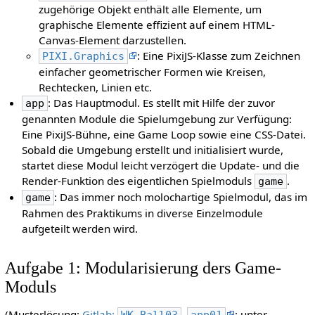
zugehörige Objekt enthält alle Elemente, um
graphische Elemente effizient auf einem HTML-
Canvas-Element darzustellen.
: Eine PixiJS-Klasse zum Zeichnen
PIXI.Graphics
einfacher geometrischer Formen wie Kreisen,
Rechtecken, Linien etc.
: Das Hauptmodul. Es stellt mit Hilfe der zuvor
app
genannten Module die Spielumgebung zur Verfügung:
Eine PixiJS-Bühne, eine Game Loop sowie eine CSS-Datei.
Sobald die Umgebung erstellt und initialisiert wurde,
startet diese Modul leicht verzögert die Update- und die
Render-Funktion des eigentlichen Spielmoduls
.
game
: Das immer noch molochartige Spielmodul, das im
game
Rahmen des Praktikums in diverse Einzelmodule
aufgeteilt werden wird.
Aufgabe 1: Modularisierung ders Game-
Moduls
(Musterlösung:
Gitlab:
,
; unter
WK_Ball03
app01