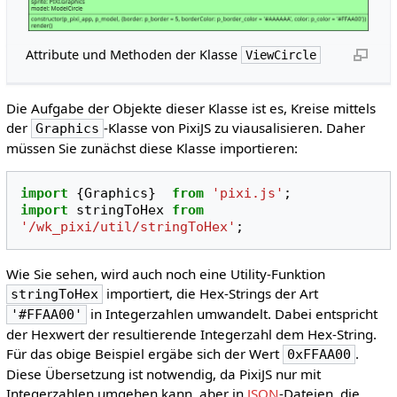
Attribute und Methoden der Klasse
ViewCircle
Die Aufgabe der Objekte dieser Klasse ist es, Kreise mittels
der
-Klasse von PixiJS zu viausalisieren. Daher
Graphics
müssen Sie zunächst diese Klasse importieren:
import
{
Graphics
}
from
'pixi.js'
;
import
stringToHex
from
'/wk_pixi/util/stringToHex'
;
Wie Sie sehen, wird auch noch eine Utility-Funktion
importiert, die Hex-Strings der Art
stringToHex
in Integerzahlen umwandelt. Dabei entspricht
'#FFAA00'
der Hexwert der resultierende Integerzahl dem Hex-String.
Für das obige Beispiel ergäbe sich der Wert
.
0xFFAA00
Diese Übersetzung ist notwendig, da PixiJS nur mit
Integerzahlen umgehen kann, aber in
JSON
-Dateien, die