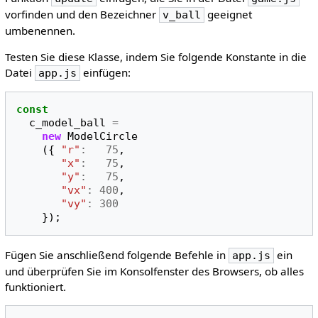
vorfinden und den Bezeichner
geeignet
v_ball
umbenennen.
Testen Sie diese Klasse, indem Sie folgende Konstante in die
Datei
einfügen:
app.js
const
c_model_ball
=
new
ModelCircle
({
"r"
:
75
,
"x"
:
75
,
"y"
:
75
,
"vx"
:
400
,
"vy"
:
300
});
Fügen Sie anschließend folgende Befehle in
ein
app.js
und überprüfen Sie im Konsolfenster des Browsers, ob alles
funktioniert.