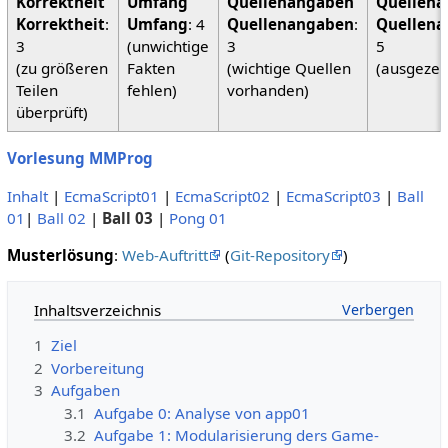
Korrektheit
:
Umfang
: 4
Quellenangaben
:
Quellena
3
(unwichtige
3
5
(zu größeren
Fakten
(wichtige Quellen
(ausgezei
Teilen
fehlen)
vorhanden)
überprüft)
Vorlesung MMProg
Inhalt
|
EcmaScript01
|
EcmaScript02
|
EcmaScript03
|
Ball
01
|
Ball 02
|
Ball 03
|
Pong 01
Musterlösung
:
Web-Auftritt
(
Git-Repository
)
Inhaltsverzeichnis
1
Ziel
2
Vorbereitung
3
Aufgaben
3.1
Aufgabe 0: Analyse von app01
3.2
Aufgabe 1: Modularisierung ders Game-