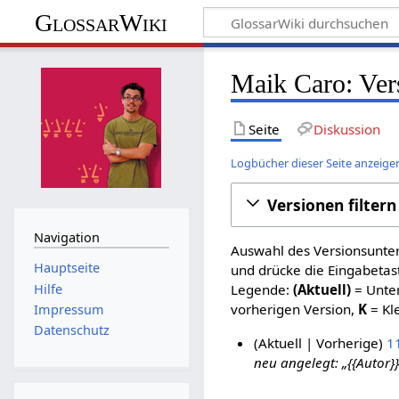
GlossarWiki
Maik Caro: Ver
Seite
Diskussion
Logbücher dieser Seite anzeige
Versionen filtern
Navigation
Auswahl des Versionsunter
Hauptseite
und drücke die Eingabetas
Hilfe
Legende:
(Aktuell)
= Unter
vorherigen Version,
K
= Kl
Impressum
Datenschutz
Aktuell
Vorherige
11
neu angelegt: „{{Autor}}
2
4