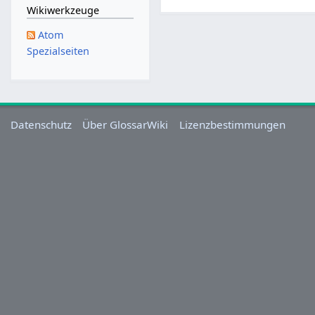
.
Wikiwerkzeuge
J
Atom
u
Spezialseiten
n
i
2
0
1
Datenschutz
Über GlossarWiki
Lizenzbestimmungen
3