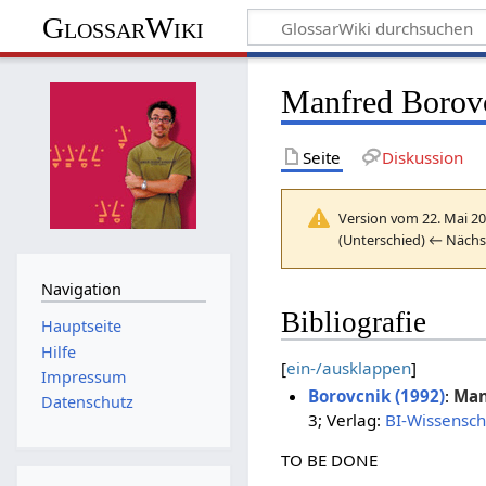
GlossarWiki
Manfred Borov
Seite
Diskussion
Version vom 22. Mai 20
(Unterschied) ← Nächst
Navigation
Bibliografie
Hauptseite
Hilfe
[
ein-/ausklappen
]
Impressum
Borovcnik (1992)
:
Man
Datenschutz
3; Verlag:
BI-Wissensch
TO BE DONE