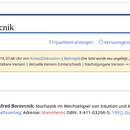
cnik
Quelltext anzeigen
Versionsges
19, 07:46 Uhr von
Kowa
(
Diskussion
|
Beiträge
)
(Die Seite wurde neu angelegt: „
ältere Version | Aktuelle Version (Unterschied) | Nächstjüngere Version →
fred Borovcnik
; Stochastik im Wechselspiel von Intuition und
aftsverlag
; Adresse:
Mannheim
; ISBN: 3-411-03206-5;
1992
;
Qu