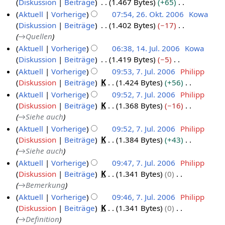
e
Diskussion
Beiträge
1.467 Bytes
+65
e
.
2
g
u
i
b
e
i
K
Aktuell
Vorherige
07:54, 26. Okt. 2006
Kowa
z
O
0
s
n
t
e
B
n
e
Diskussion
Beiträge
1.402 Bytes
−17
e
k
1
z
g
u
i
e
e
i
→
Quellen
m
t
3
u
s
n
t
a
B
n
Aktuell
Vorherige
06:38, 14. Jul. 2006
Kowa
b
o
s
z
g
u
r
e
e
Diskussion
Beiträge
1.419 Bytes
−5
1
e
b
a
u
s
n
b
a
B
K
Aktuell
Vorherige
09:53, 7. Jul. 2006
Philipp
4
m
r
e
s
z
g
e
r
e
e
Diskussion
Beiträge
K
1.424 Bytes
+56
m
.
7
2
r
a
u
s
i
b
a
i
K
e
Aktuell
Vorherige
09:52, 7. Jul. 2006
Philipp
J
.
m
0
2
s
z
t
e
r
n
e
n
Diskussion
Beiträge
K
1.368 Bytes
−16
m
u
J
0
0
a
u
u
i
b
e
i
f
→
Siehe auch
e
l
u
m
6
0
s
n
t
e
B
n
a
n
Aktuell
Vorherige
09:52, 7. Jul. 2006
Philipp
m
i
l
6
a
g
u
i
e
e
s
f
Diskussion
Beiträge
K
1.384 Bytes
+43
e
2
i
m
s
n
t
a
B
s
a
→
Siehe auch
n
m
0
2
z
g
u
r
e
u
s
f
Aktuell
Vorherige
09:47, 7. Jul. 2006
Philipp
e
0
0
u
s
n
b
a
n
s
a
Diskussion
Beiträge
K
1.341 Bytes
0
n
6
0
s
z
g
e
r
g
u
s
→
Bemerkung
f
6
a
u
s
i
b
n
s
a
Aktuell
Vorherige
09:46, 7. Jul. 2006
Philipp
m
s
z
t
e
g
u
s
Diskussion
Beiträge
K
1.341 Bytes
0
m
a
u
u
i
n
s
→
Definition
e
m
s
n