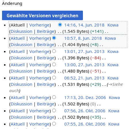
Änderung
Aktuell
Vorherige
14:16, 14. Jun. 2018
Kowa
Diskussion
Beiträge
1.545 Bytes
+141
1
K
Aktuell
Vorherige
10:57, 8. Jun. 2018
Kowa
4
e
Diskussion
Beiträge
1.404 Bytes
+8
.
8
i
K
Aktuell
Vorherige
13:01, 27. Jun. 2013
Kowa
J
.
n
e
Diskussion
Beiträge
1.396 Bytes
−84
u
J
2
e
i
K
Aktuell
Vorherige
13:00, 27. Jun. 2013
Kowa
n
u
7
B
n
e
Diskussion
Beiträge
1.480 Bytes
−51
i
n
.
e
e
i
K
Aktuell
Vorherige
06:52, 21. Jun. 2013
Kowa
2
i
J
a
B
n
e
Diskussion
Beiträge
1.531 Bytes
+29
→
Siehe
0
2
u
2
r
e
e
i
auch
1
0
n
1
b
a
B
n
Aktuell
Vorherige
17:13, 20. Dez. 2006
Kowa
8
1
i
.
e
r
e
e
Diskussion
Beiträge
1.502 Bytes
0
2
8
2
J
i
b
a
B
K
Aktuell
Vorherige
07:56, 26. Okt. 2006
Kowa
0
0
u
t
e
r
e
e
Diskussion
Beiträge
1.502 Bytes
+35
.
2
1
n
u
i
b
a
i
K
Aktuell
Vorherige
07:55, 26. Okt. 2006
Kowa
D
6
3
i
n
t
e
r
n