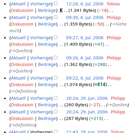
t
g
u
Aktuell
Vorherige
12:26, 6. Jul. 2006
Tobias
n
m
a
g
u
n
Diskussion
Beiträge
K
1.341 Bytes
−18
f
6
e
m
s
n
g
K
a
Aktuell
Vorherige
09:30, 6. Jul. 2006
Philipp
.
n
m
z
g
e
s
Diskussion
Beiträge
1.359 Bytes
−50
→
Siehe
f
J
e
u
s
i
s
auch
a
u
n
s
z
n
u
s
Aktuell
Vorherige
09:27, 6. Jul. 2006
Philipp
f
l
a
u
e
n
s
Diskussion
Beiträge
1.409 Bytes
+47
a
i
m
s
B
g
u
→
Quellen
s
2
m
a
e
n
s
Aktuell
Vorherige
09:26, 6. Jul. 2006
Philipp
0
e
m
a
g
u
Diskussion
Beiträge
1.362 Bytes
+288
n
0
m
r
n
→
Quellen
f
6
e
b
g
Aktuell
Vorherige
09:22, 6. Jul. 2006
Philipp
a
n
e
Diskussion
Beiträge
1.074 Bytes
+814
s
f
i
→
Definition
s
a
t
u
Aktuell
Vorherige
20:24, 29. Jun. 2006
Philipp
s
u
n
Diskussion
Beiträge
260 Bytes
−27
→
Quellen
s
2
n
g
u
Aktuell
Vorherige
20:24, 29. Jun. 2006
Philipp
9
g
n
Diskussion
Beiträge
287 Bytes
+213
.
s
g
→
Definition
J
z
Aktuell
Vorherige
11:43, 29. Jun. 2006
Tobias
u