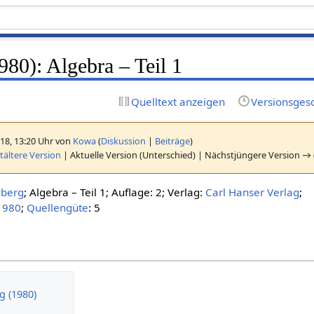
80): Algebra – Teil 1
Quelltext anzeigen
Versionsges
18, 13:20 Uhr von
Kowa
(
Diskussion
|
Beiträge
)
ältere Version
| Aktuelle Version (Unterschied) | Nächstjüngere Version → 
yberg
; Algebra – Teil 1; Auflage: 2; Verlag:
Carl Hanser Verlag
;
1980
;
Quellengüte
: 5
 (1980)