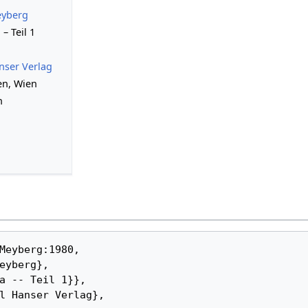
eyberg
– Teil 1
nser Verlag
n, Wien
h