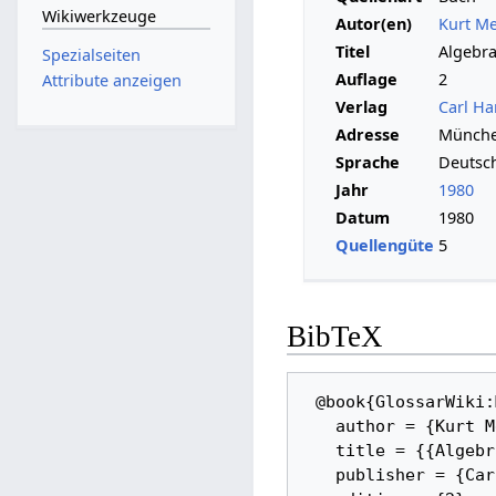
Wikiwerkzeuge
Autor(en)
Kurt M
Titel
Algebra 
Spezialseiten
Auflage
2
Attribute anzeigen
Verlag
Carl Ha
Adresse
Münche
Sprache
Deutsc
Jahr
1980
Datum
1980
Quellengüte
5
BibTeX
 @book{GlossarWiki:Meyberg:1980, 

   author = {Kurt Meyberg}, 

   title = {{Algebra -- Teil 1}}, 

   publisher = {Carl Hanser Verlag}, 
