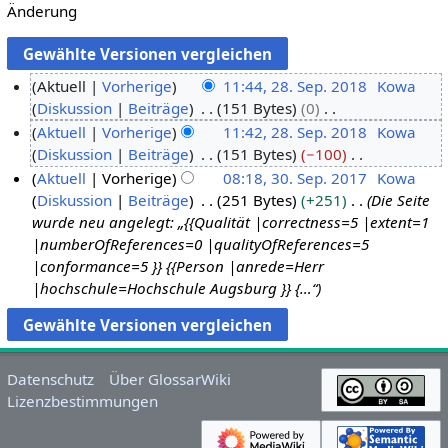
Änderung
Aktuell
Vorherige
11:44, 28. Sep. 2018
Kowa
Diskussion
Beiträge
151 Bytes
0
2
K
Aktuell
Vorherige
11:42, 28. Sep. 2018
Kowa
8
e
Diskussion
Beiträge
151 Bytes
−100
.
i
K
Aktuell
Vorherige
08:18, 30. Sep. 2017
Kowa
S
n
e
Diskussion
Beiträge
251 Bytes
+251
Die Seite
e
3
e
i
wurde neu angelegt: „{{Qualität |correctness=5 |extent=1
p
0
B
n
|numberOfReferences=0 |qualityOfReferences=5
t
.
e
e
|conformance=5 }} {{Person |anrede=Herr
e
S
a
B
|hochschule=Hochschule Augsburg }} {…“
m
e
r
e
b
p
b
a
e
t
e
r
r
e
i
b
Datenschutz
Über GlossarWiki
2
m
t
e
Lizenzbestimmungen
0
b
u
i
1
e
n
t