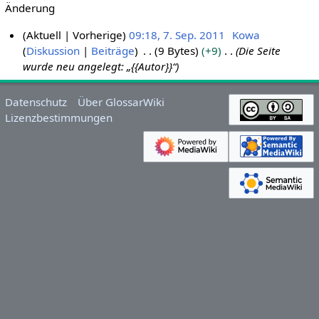
Änderung
Aktuell
Vorherige
09:18, 7. Sep. 2011
Kowa
Diskussion
Beiträge
9 Bytes
+9
Die Seite
7
wurde neu angelegt: „{{Autor}}“
.
S
e
Datenschutz
Über GlossarWiki
p
Lizenzbestimmungen
t
e
m
b
e
r
2
0
1
1