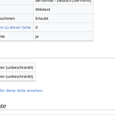
de-formal - Deutsch (Sie-Form)
Wikitext
aschinen
Erlaubt
n zu dieser Seite
0
ite
Ja
zer (unbeschränkt)
zer (unbeschränkt)
für diese Seite ansehen.
hte