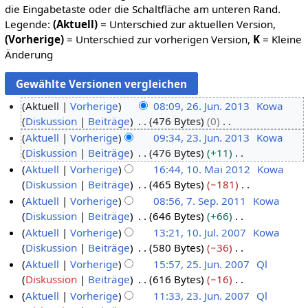
die Eingabetaste oder die Schaltfläche am unteren Rand.
Legende:
(Aktuell)
= Unterschied zur aktuellen Version,
(Vorherige)
= Unterschied zur vorherigen Version,
K
= Kleine
Änderung
Aktuell
Vorherige
08:09, 26. Jun. 2013
Kowa
Diskussion
Beiträge
476 Bytes
0
2
K
Aktuell
Vorherige
09:34, 23. Jun. 2013
Kowa
6
e
Diskussion
Beiträge
476 Bytes
+11
.
2
i
K
Aktuell
Vorherige
16:44, 10. Mai 2012
Kowa
J
3
n
e
Diskussion
Beiträge
465 Bytes
−181
u
.
1
e
i
K
Aktuell
Vorherige
08:56, 7. Sep. 2011
Kowa
n
J
0
B
n
e
Diskussion
Beiträge
646 Bytes
+66
i
u
.
7
e
e
i
K
Aktuell
Vorherige
13:21, 10. Jul. 2007
Kowa
2
n
M
.
a
B
n
e
Diskussion
Beiträge
580 Bytes
−36
0
i
a
S
1
r
e
e
i
K
Aktuell
Vorherige
15:57, 25. Jun. 2007
Ql
1
2
i
e
0
b
a
B
n
e
Diskussion
Beiträge
616 Bytes
−16
3
0
2
p
.
2
e
r
e
e
i
K
Aktuell
Vorherige
11:33, 23. Jun. 2007
Ql
1
0
t
J
5
i
b
a
B
n