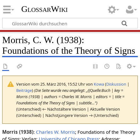
GlossarWiki
Morris, C. W. (1938):
Foundations of the Theory of Signs
Version vom 25. März 2016, 15:52 Uhr von
Kowa
(
Diskussion
|
Beiträge
)
(Die Seite wurde neu angelegt: „{{Quelle:Buch | key =
Morris (1938) | authors = Charles W. Morris | editors = | title =
Foundations of the Theory of Signs | subtitle…“)
(Unterschied) ← Nächstältere Version | Aktuelle Version
(Unterschied) | Nächstjüngere Version → (Unterschied)
Morris (1938)
:
Charles W. Morris
; Foundations of the Theory
of Signs; Verlag:
University of Chicago Press
; Adresse: