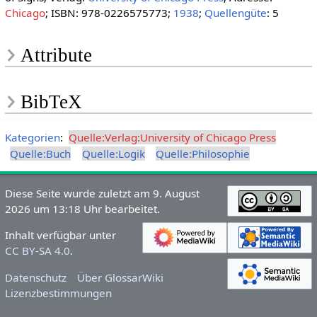
Chicago
; ISBN: 978-0226575773;
1938
;
Quellengüte
: 5
Attribute
BibTeX
Kategorien
:
Quelle:Verlag:University of Chicago Press
Quelle:Buch
Quelle:Logik
Quelle:Philosophie
Diese Seite wurde zuletzt am 9. August
2026 um 13:18 Uhr bearbeitet.
Inhalt verfügbar unter
CC BY-SA 4.0
.
Datenschutz
Über GlossarWiki
Lizenzbestimmungen