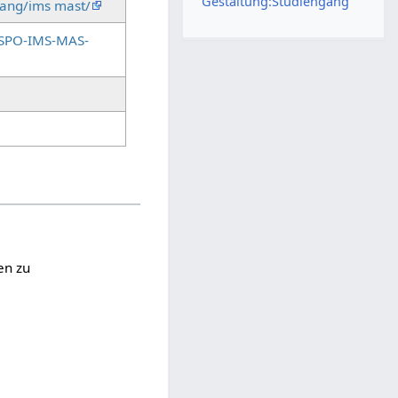
Gestaltung:Studiengang
gang/ims mast/
/SPO-IMS-MAS-
en zu
m