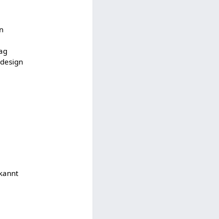
an
rag
sdesign
kannt