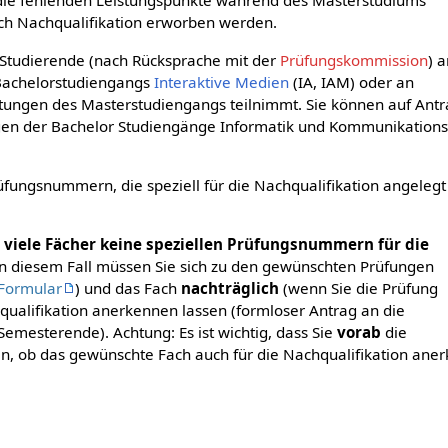
ie fehlenden Leistungspunkte während des Masterstudiums
rch Nachqualifikation erworben werden.
 Studierende (nach Rücksprache mit der
Prüfungskommission
) 
Bachelorstudiengangs
Interaktive Medien
(IA, IAM) oder an
tungen des Masterstudiengangs teilnimmt. Sie können auf Ant
gen der Bachelor Studiengänge Informatik und Kommunikation
üfungsnummern, die speziell für die Nachqualifikation angelegt
r viele Fächer keine speziellen Prüfungsnummern für die
n diesem Fall müssen Sie sich zu den gewünschten Prüfungen
Formular
) und das Fach
nachträglich
(wenn Sie die Prüfung
qualifikation anerkennen lassen (formloser Antrag an die
mesterende). Achtung: Es ist wichtig, dass Sie
vorab
die
, ob das gewünschte Fach auch für die Nachqualifikation aner