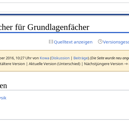
her für Grundlagenfächer
Quelltext anzeigen
Versionsges
er 2016, 10:27 Uhr von
Kowa
(
Diskussion
|
Beiträge
)
(Die Seite wurde neu ange
ältere Version | Aktuelle Version (Unterschied) | Nächstjüngere Version →
gen
ysik