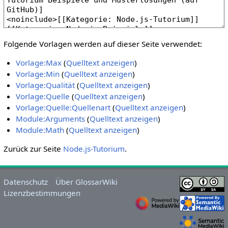
Folgende Vorlagen werden auf dieser Seite verwendet:
Vorlage:Max
(
Quelltext anzeigen
)
Vorlage:Min
(
Quelltext anzeigen
)
Vorlage:Qualität
(
Quelltext anzeigen
)
Vorlage:Quelle
(
Quelltext anzeigen
)
Vorlage:Quelle:Quellenart
(
Quelltext anzeigen
)
Module:Arguments
(
Quelltext anzeigen
)
Module:Math
(
Quelltext anzeigen
)
Zurück zur Seite
Node.js-Tutorium
.
Datenschutz
Über GlossarWiki
Lizenzbestimmungen