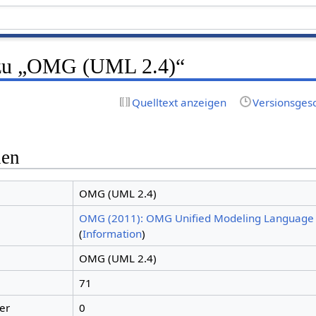
 zu „OMG (UML 2.4)“
Quelltext anzeigen
Versionsges
nen
OMG (UML 2.4)
OMG (2011): OMG Unified Modeling Language –
(
Information
)
OMG (UML 2.4)
71
er
0