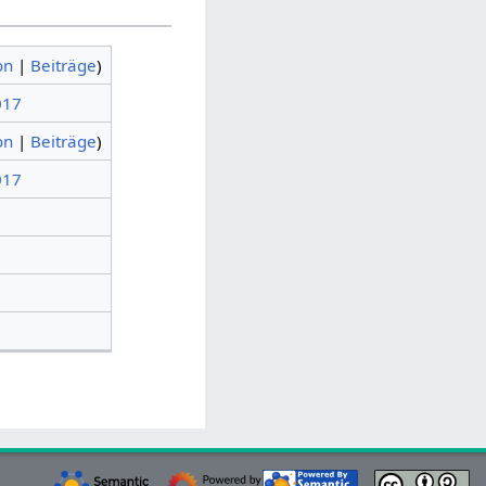
on
|
Beiträge
)
017
on
|
Beiträge
)
017