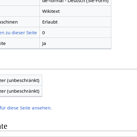
de-formal - Deutsch (Sie-Form)
Wikitext
aschinen
Erlaubt
n zu dieser Seite
0
ite
Ja
zer (unbeschränkt)
zer (unbeschränkt)
für diese Seite ansehen.
hte