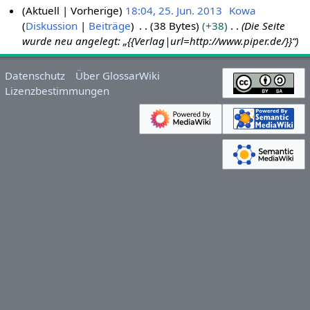
Aktuell
Vorherige
18:04, 25. Jun. 2013
Kowa
Diskussion
Beiträge
38 Bytes
+38
Die Seite
2
wurde neu angelegt: „{{Verlag|url=http://www.piper.de/‎}}“
5
.
J
Datenschutz
Über GlossarWiki
u
Lizenzbestimmungen
n
i
2
0
1
3