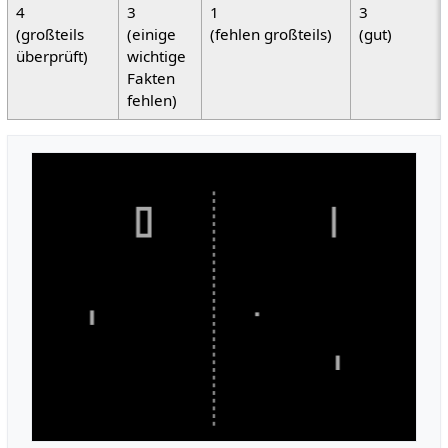
4
3
1
3
(großteils
(einige
(fehlen großteils)
(gut)
überprüft)
wichtige
Fakten
fehlen)