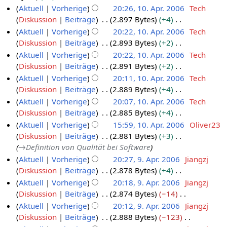
n
t
e
n
K
Aktuell
Vorherige
20:26, 10. Apr. 2006
Tech
a
k
.
1
z
g
u
i
e
e
Diskussion
Beiträge
2.897 Bytes
+4
1
r
t
A
1
u
s
n
t
B
i
K
Aktuell
Vorherige
20:22, 10. Apr. 2006
Tech
0
2
o
p
s
z
g
u
e
n
e
Diskussion
Beiträge
2.893 Bytes
+2
.
0
b
r
a
u
s
n
a
e
i
K
Aktuell
Vorherige
20:22, 10. Apr. 2006
Tech
A
m
0
e
i
s
z
g
r
B
n
e
Diskussion
Beiträge
2.891 Bytes
+2
m
p
7
r
l
a
u
s
b
e
e
i
K
e
Aktuell
Vorherige
20:11, 10. Apr. 2006
Tech
r
m
2
2
s
z
e
a
B
n
e
n
Diskussion
Beiträge
2.889 Bytes
+4
m
i
0
0
a
u
i
r
e
e
i
f
K
e
Aktuell
Vorherige
20:07, 10. Apr. 2006
Tech
l
m
0
0
s
t
b
a
B
n
a
e
n
Diskussion
Beiträge
2.885 Bytes
+4
m
2
6
6
a
u
e
r
e
e
s
i
f
K
e
Aktuell
Vorherige
15:59, 10. Apr. 2006
Oliver23
0
m
n
i
b
a
B
s
n
a
e
n
Diskussion
Beiträge
2.881 Bytes
+3
m
0
g
t
e
r
e
u
e
s
i
f
→
Definition von Qualität bei Software
e
6
s
u
i
b
a
n
B
s
n
a
n
Aktuell
Vorherige
20:27, 9. Apr. 2006
Jiangzj
z
n
t
e
r
g
e
u
e
s
f
Diskussion
Beiträge
2.878 Bytes
+4
9
u
g
u
i
b
a
n
B
s
a
K
Aktuell
Vorherige
20:18, 9. Apr. 2006
Jiangzj
.
s
s
n
t
e
r
g
e
u
s
e
Diskussion
Beiträge
2.874 Bytes
−14
A
a
z
g
u
i
b
a
n
s
i
K
Aktuell
Vorherige
20:12, 9. Apr. 2006
Jiangzj
p
m
u
s
n
t
e
r
g
u
n
e
Diskussion
Beiträge
2.888 Bytes
−123
m
r
s
z
g
u
i
b
n
e
i