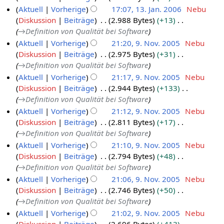
2
s
n
K
s
Aktuell
Vorherige
17:07, 13. Jan. 2006
Nebu
3
f
a
m
0
a
g
e
u
Diskussion
Beiträge
2.988 Bytes
+13
a
.
1
e
r
0
m
s
i
n
→
Definition von Qualität bei Software
s
J
3
n
2
m
6
z
n
g
s
Aktuell
Vorherige
21:20, 9. Nov. 2005
Nebu
f
a
.
e
0
u
e
u
Diskussion
Beiträge
2.975 Bytes
+31
a
9
n
J
n
0
s
B
n
→
Definition von Qualität bei Software
s
.
f
u
a
6
a
e
g
s
Aktuell
Vorherige
21:17, 9. Nov. 2005
Nebu
a
N
a
n
m
a
u
Diskussion
Beiträge
2.944 Bytes
+133
s
o
r
u
m
r
n
→
Definition von Qualität bei Software
s
v
2
a
e
b
g
u
Aktuell
Vorherige
21:12, 9. Nov. 2005
Nebu
e
n
0
r
e
n
Diskussion
Beiträge
2.811 Bytes
+17
f
m
0
2
i
g
→
Definition von Qualität bei Software
a
b
6
0
t
Aktuell
Vorherige
21:10, 9. Nov. 2005
Nebu
s
e
0
u
Diskussion
Beiträge
2.794 Bytes
+48
s
r
6
n
→
Definition von Qualität bei Software
u
2
g
n
Aktuell
Vorherige
21:06, 9. Nov. 2005
Nebu
0
s
g
Diskussion
Beiträge
2.746 Bytes
+50
0
z
→
Definition von Qualität bei Software
5
u
Aktuell
Vorherige
21:02, 9. Nov. 2005
Nebu
s