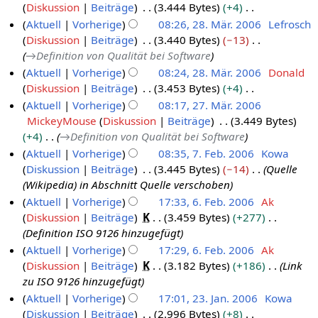
a
e
n
e
Diskussion
Beiträge
3.444 Bytes
+4
f
e
0
z
m
s
r
B
g
i
K
a
Aktuell
Vorherige
08:26, 28. Mär. 2006
Lefrosch
n
0
2
m
z
b
e
n
e
s
Diskussion
Beiträge
3.440 Bytes
−13
f
e
6
0
u
e
a
e
i
s
→
Definition von Qualität bei Software
a
n
0
s
i
r
B
n
u
s
Aktuell
Vorherige
08:24, 28. Mär. 2006
Donald
f
6
a
t
b
e
e
n
s
Diskussion
Beiträge
3.453 Bytes
+4
a
m
u
e
a
B
g
u
K
s
Aktuell
Vorherige
08:17, 27. Mär. 2006
m
n
i
r
e
n
e
s
MickeyMouse
Diskussion
Beiträge
3.449 Bytes
2
e
g
t
b
a
g
i
u
+4
→
Definition von Qualität bei Software
7
n
s
u
e
r
n
n
Aktuell
Vorherige
08:35, 7. Feb. 2006
Kowa
f
.
z
n
i
b
e
g
Diskussion
Beiträge
3.445 Bytes
−14
Quelle
a
7
M
u
g
t
e
B
(Wikipedia) in Abschnitt Quelle verschoben
s
.
ä
s
s
u
i
e
s
Aktuell
Vorherige
17:33, 6. Feb. 2006
Ak
F
r
a
z
n
t
a
u
Diskussion
Beiträge
K
3.459 Bytes
+277
6
e
z
m
u
g
u
r
n
Definition ISO 9126 hinzugefügt
.
b
2
m
s
s
n
b
g
Aktuell
Vorherige
17:29, 6. Feb. 2006
Ak
F
r
e
0
a
z
g
e
Diskussion
Beiträge
K
3.182 Bytes
+186
Link
e
n
u
0
m
u
s
i
zu ISO 9126 hinzugefügt
f
b
a
m
6
s
z
t
Aktuell
Vorherige
17:01, 23. Jan. 2006
Kowa
a
r
e
r
a
u
u
Diskussion
Beiträge
2.996 Bytes
+8
s
2
n
u
m