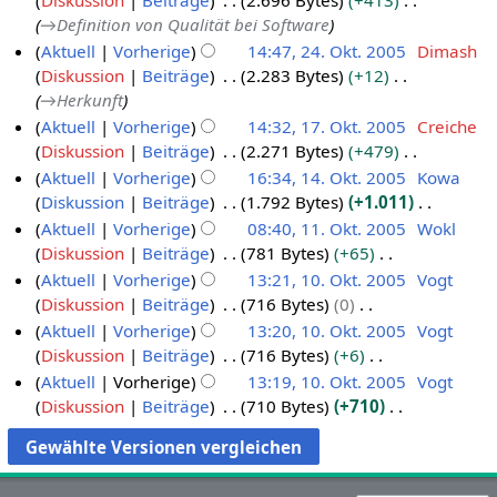
Diskussion
Beiträge
2.696 Bytes
+413
a
→
Definition von Qualität bei Software
m
Aktuell
Vorherige
14:47, 24. Okt. 2005
Dimash
m
Diskussion
Beiträge
2.283 Bytes
+12
2
e
→
Herkunft
4
n
Aktuell
Vorherige
14:32, 17. Okt. 2005
Creiche
.
f
Diskussion
Beiträge
2.271 Bytes
+479
1
O
a
K
Aktuell
Vorherige
16:34, 14. Okt. 2005
Kowa
7
s
k
e
Diskussion
Beiträge
1.792 Bytes
+1.011
s
.
1
t
i
K
u
Aktuell
Vorherige
08:40, 11. Okt. 2005
Wokl
O
4
o
n
e
n
Diskussion
Beiträge
781 Bytes
+65
k
.
1
b
e
i
g
K
Aktuell
Vorherige
13:21, 10. Okt. 2005
Vogt
t
O
1
e
B
n
e
Diskussion
Beiträge
716 Bytes
0
o
k
.
1
r
e
e
i
K
Aktuell
Vorherige
13:20, 10. Okt. 2005
Vogt
b
t
O
0
2
a
B
n
e
Diskussion
Beiträge
716 Bytes
+6
e
o
k
.
0
r
e
e
i
K
Aktuell
Vorherige
13:19, 10. Okt. 2005
Vogt
r
b
t
O
0
b
a
B
n
e
Diskussion
Beiträge
710 Bytes
+710
2
e
o
k
5
e
r
e
e
i
K
0
r
b
t
i
b
a
B
n
e
0
2
e
o
t
e
r
e
e
i
5
0
r
b
u
i
b