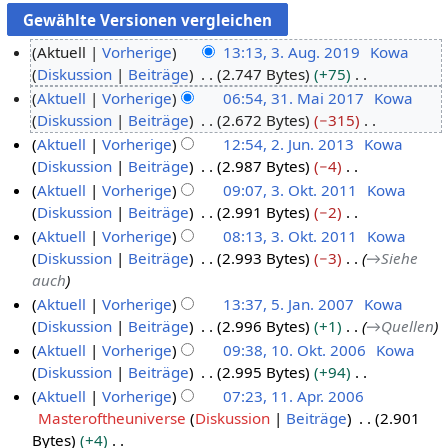
Aktuell
Vorherige
13:13, 3. Aug. 2019
Kowa
Diskussion
Beiträge
2.747 Bytes
+75
3
K
Aktuell
Vorherige
06:54, 31. Mai 2017
Kowa
.
e
Diskussion
Beiträge
2.672 Bytes
−315
A
3
i
K
Aktuell
Vorherige
12:54, 2. Jun. 2013
Kowa
u
1
n
e
Diskussion
Beiträge
2.987 Bytes
−4
g
.
2
e
i
K
Aktuell
Vorherige
09:07, 3. Okt. 2011
Kowa
u
M
.
B
n
e
Diskussion
Beiträge
2.991 Bytes
−2
s
a
J
3
e
e
i
K
Aktuell
Vorherige
08:13, 3. Okt. 2011
Kowa
t
i
u
.
a
B
n
e
Diskussion
Beiträge
2.993 Bytes
−3
→
Siehe
2
2
n
O
r
e
e
i
auch
0
0
i
k
b
a
B
n
Aktuell
Vorherige
13:37, 5. Jan. 2007
Kowa
1
1
2
t
e
r
e
e
Diskussion
Beiträge
2.996 Bytes
+1
→
Quellen
5
9
7
0
o
i
b
a
B
Aktuell
Vorherige
09:38, 10. Okt. 2006
Kowa
.
1
b
t
e
r
e
Diskussion
Beiträge
2.995 Bytes
+94
J
1
3
e
u
i
b
a
K
Aktuell
Vorherige
07:23, 11. Apr. 2006
a
0
r
n
t
e
r
e
Masteroftheuniverse
Diskussion
Beiträge
2.901
n
.
1
2
g
u
i
b
i
Bytes
+4
u
O
1
0
s