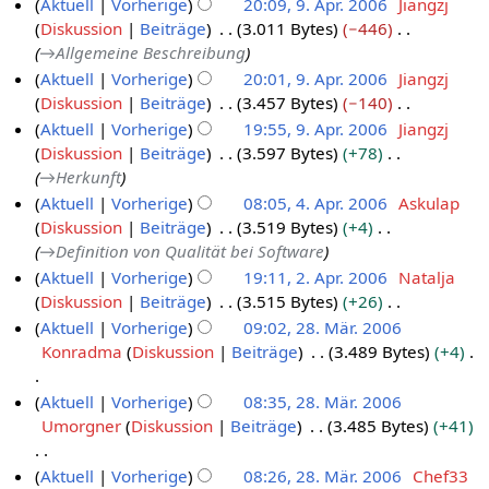
K
e
Aktuell
Vorherige
20:09, 9. Apr. 2006
Jiangzj
i
a
u
s
n
t
e
g
B
n
e
n
Diskussion
Beiträge
3.011 Bytes
−446
m
l
s
z
g
u
i
e
e
i
f
→
Allgemeine Beschreibung
m
2
a
u
s
n
t
a
B
n
a
e
Aktuell
Vorherige
20:01, 9. Apr. 2006
Jiangzj
m
0
s
z
g
u
r
e
e
s
n
Diskussion
Beiträge
3.457 Bytes
−140
m
0
a
u
s
n
b
a
B
s
f
K
e
Aktuell
Vorherige
19:55, 9. Apr. 2006
Jiangzj
m
6
s
z
g
e
r
e
u
a
e
n
Diskussion
Beiträge
3.597 Bytes
+78
m
a
u
s
i
b
a
n
s
i
f
→
Herkunft
e
m
s
z
t
e
r
g
s
n
a
n
Aktuell
Vorherige
08:05, 4. Apr. 2006
Askulap
m
a
u
u
i
b
u
e
s
f
Diskussion
Beiträge
3.519 Bytes
+4
e
4
m
s
n
t
e
n
B
s
a
→
Definition von Qualität bei Software
n
.
m
a
g
u
i
g
e
u
s
f
Aktuell
Vorherige
19:11, 2. Apr. 2006
Natalja
e
A
m
s
n
t
a
n
s
a
Diskussion
Beiträge
3.515 Bytes
+26
n
2
p
m
z
g
u
r
g
u
s
K
f
Aktuell
Vorherige
09:02, 28. Mär. 2006
.
e
r
u
s
n
b
n
s
e
a
Konradma
Diskussion
Beiträge
3.489 Bytes
+4
n
A
2
i
s
z
g
e
g
u
i
s
f
p
8
l
a
u
s
i
n
n
s
K
a
Aktuell
Vorherige
08:35, 28. Mär. 2006
r
.
2
m
s
z
t
g
e
u
e
s
Umorgner
Diskussion
Beiträge
3.485 Bytes
+41
i
M
m
0
a
u
u
B
n
i
s
e
l
ä
0
m
s
n
e
g
n
u
K
Aktuell
Vorherige
08:26, 28. Mär. 2006
Chef33
n
2
r
m
6
a
g