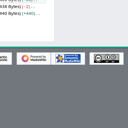
438 Bytes
−2
440 Bytes
+440