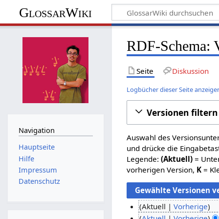
GlossarWiki
RDF-Schema: V
Seite
Diskussion
Logbücher dieser Seite anzeige
Versionen filtern
Navigation
Auswahl des Versionsunter
Hauptseite
und drücke die Eingabetas
Hilfe
Legende:
(Aktuell)
= Unter
vorherigen Version,
K
= Kl
Impressum
Datenschutz
Aktuell
Vorherige
K
2
Aktuell
Vorherige