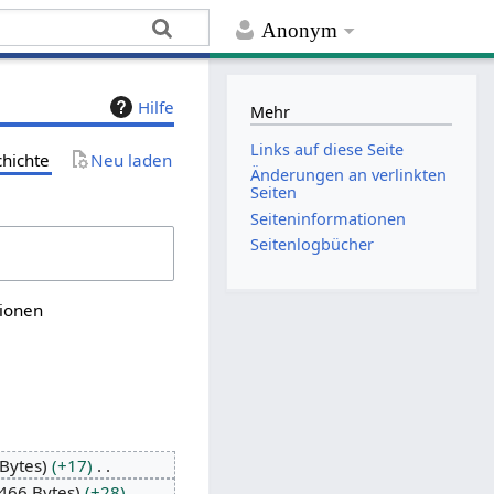
Anonym
Hilfe
Mehr
Links auf diese Seite
chichte
Neu laden
Änderungen an verlinkten
Seiten
Seiten­­informationen
Seitenlogbücher
sionen
Bytes
+17
466 Bytes
+28