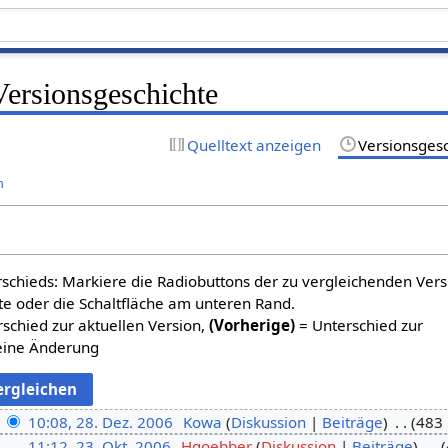
ersionsgeschichte
Quelltext anzeigen
Versionsges
n
schieds: Markiere die Radiobuttons der zu vergleichenden Ver
te oder die Schaltfläche am unteren Rand.
schied zur aktuellen Version,
(Vorherige)
= Unterschied zur
eine Änderung
10:08, 28. Dez. 2006
Kowa
Diskussion
Beiträge
483 
11:12, 23. Okt. 2006
Hgoebber
Diskussion
Beiträge