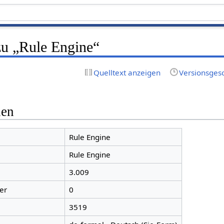
zu „Rule Engine“
Quelltext anzeigen
Versionsges
nen
Rule Engine
Rule Engine
3.009
er
0
3519