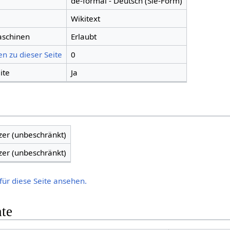
de-formal - Deutsch (Sie-Form)
Wikitext
aschinen
Erlaubt
n zu dieser Seite
0
ite
Ja
zer (unbeschränkt)
zer (unbeschränkt)
für diese Seite ansehen.
hte