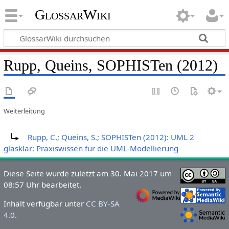
GlossarWiki
Rupp, Queins, SOPHISTen (2012)
Weiterleitung
Weiterleitung nach:
Rupp, C.; Queins, S.; SOPHISTen (2012): UML 2
glasklar: Praxiswissen für die UML-Modellierung
Diese Seite wurde zuletzt am 30. Mai 2017 um
08:57 Uhr bearbeitet.
Inhalt verfügbar unter
CC BY-SA
4.0
.