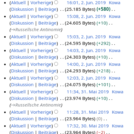
g
e
i
a
K
n
Aktuell
Vorherige
16:01, 2. Jun. 2019
Kowa
m
a
n
t
e
B
n
s
e
f
Diskussion
Beiträge
25.185 Bytes
+580
e
m
g
u
i
e
e
s
i
a
K
n
Aktuell
Vorherige
15:08, 2. Jun. 2019
Kowa
m
s
n
t
a
B
u
n
s
e
f
Diskussion
Beiträge
24.605 Bytes
+10
e
z
g
u
r
e
n
e
s
i
a
→
Russellsche Antinomie
n
u
s
n
b
a
g
B
u
n
s
f
Aktuell
Vorherige
15:03, 2. Jun. 2019
Kowa
s
z
g
e
r
e
n
e
s
a
Diskussion
Beiträge
24.595 Bytes
+292
a
u
s
i
b
a
g
B
u
s
K
Aktuell
Vorherige
14:03, 2. Jun. 2019
Kowa
m
s
z
t
e
r
e
n
s
e
Diskussion
Beiträge
24.303 Bytes
+10
m
a
u
u
i
b
a
g
u
i
K
e
Aktuell
Vorherige
14:00, 2. Jun. 2019
Kowa
m
s
n
t
e
r
n
n
e
n
Diskussion
Beiträge
24.293 Bytes
+218
m
a
g
u
i
b
g
e
i
f
K
e
Aktuell
Vorherige
12:03, 2. Jun. 2019
Kowa
m
s
n
t
e
B
n
a
e
n
Diskussion
Beiträge
24.075 Bytes
+101
m
z
g
u
i
e
e
s
i
f
K
e
Aktuell
Vorherige
11:34, 31. Mai 2019
Kowa
u
s
n
t
a
B
s
n
a
e
n
Diskussion
Beiträge
23.974 Bytes
+10
3
s
z
g
u
r
e
u
e
s
i
f
→
Russellsche Antinomie
1
a
u
s
n
b
a
n
B
s
n
a
Aktuell
Vorherige
11:28, 31. Mai 2019
Kowa
m
.
s
z
g
e
r
g
e
u
e
s
Diskussion
Beiträge
23.964 Bytes
0
m
M
a
u
s
i
b
a
n
B
s
K
e
Aktuell
Vorherige
17:32, 30. Mai 2019
Kowa
m
a
s
z
t
e
r
g
e
u
e
n
Diskussion
Beiträge
23.964 Bytes
−2
m
3
i
a
u