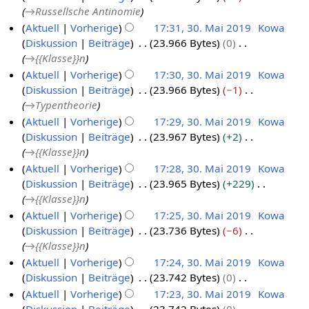
u
i
b
a
n
i
f
→
Russellsche Antinomie
e
0
m
2
s
n
t
e
r
g
n
a
n
Aktuell
Vorherige
17:31, 30. Mai 2019
Kowa
m
.
0
a
g
u
i
b
e
s
f
Diskussion
Beiträge
23.966 Bytes
0
e
M
m
1
s
n
t
e
B
s
a
→
{{Klasse}}n
n
m
a
9
z
g
u
i
e
u
s
f
Aktuell
Vorherige
17:30, 30. Mai 2019
Kowa
e
i
u
s
n
t
a
n
s
a
Diskussion
Beiträge
23.966 Bytes
−1
n
2
s
z
g
u
r
g
u
s
→
Typentheorie
f
0
a
u
s
n
b
n
s
a
Aktuell
Vorherige
17:29, 30. Mai 2019
Kowa
m
1
s
z
g
e
g
u
s
Diskussion
Beiträge
23.967 Bytes
+2
m
9
a
u
s
i
n
s
→
{{Klasse}}n
e
m
s
z
t
g
u
Aktuell
Vorherige
17:28, 30. Mai 2019
Kowa
n
m
a
u
u
n
Diskussion
Beiträge
23.965 Bytes
+229
f
e
m
s
n
g
→
{{Klasse}}n
a
n
m
a
g
s
Aktuell
Vorherige
17:25, 30. Mai 2019
Kowa
f
e
m
s
s
Diskussion
Beiträge
23.736 Bytes
−6
a
n
m
z
u
→
{{Klasse}}n
s
f
e
u
n
s
Aktuell
Vorherige
17:24, 30. Mai 2019
Kowa
a
n
s
g
u
Diskussion
Beiträge
23.742 Bytes
0
s
f
a
n
K
s
Aktuell
Vorherige
17:23, 30. Mai 2019
Kowa
a
m
g
e
u