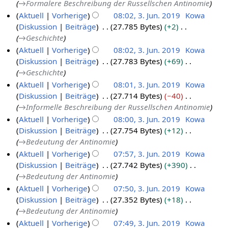
→
Formalere Beschreibung der Russellschen Antinomie
1
u
Aktuell
Vorherige
08:02, 3. Jun. 2019
Kowa
9
n
Diskussion
Beiträge
27.785 Bytes
+2
g
→
Geschichte
s
Aktuell
Vorherige
08:02, 3. Jun. 2019
Kowa
z
Diskussion
Beiträge
27.783 Bytes
+69
u
→
Geschichte
s
Aktuell
Vorherige
08:01, 3. Jun. 2019
Kowa
a
Diskussion
Beiträge
27.714 Bytes
−40
m
→
Informelle Beschreibung der Russellschen Antinomie
m
Aktuell
Vorherige
08:00, 3. Jun. 2019
Kowa
e
Diskussion
Beiträge
27.754 Bytes
+12
n
→
Bedeutung der Antinomie
f
Aktuell
Vorherige
07:57, 3. Jun. 2019
Kowa
a
Diskussion
Beiträge
27.742 Bytes
+390
s
→
Bedeutung der Antinomie
s
Aktuell
Vorherige
07:50, 3. Jun. 2019
Kowa
u
Diskussion
Beiträge
27.352 Bytes
+18
n
→
Bedeutung der Antinomie
g
Aktuell
Vorherige
07:49, 3. Jun. 2019
Kowa