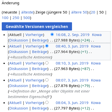
Änderung
(
neueste
|
älteste
) Zeige (
jüngere 50
|
ältere 50
) (
20
|
50
|
100
|
250
|
500
)
Aktuell
Vorherige
16:08, 2. Sep. 2019
Kowa
Diskussion
Beiträge
27.988 Bytes
+24
2
K
Aktuell
Vorherige
08:40, 3. Jun. 2019
Kowa
.
e
Diskussion
Beiträge
27.964 Bytes
+1
S
3
i
→
Russellsche Antinomie
e
.
n
Aktuell
Vorherige
08:10, 3. Jun. 2019
Kowa
p
J
e
Diskussion
Beiträge
27.963 Bytes
+87
t
u
B
→
Russellsche Antinomie
e
n
e
Aktuell
Vorherige
08:07, 3. Jun. 2019
Kowa
m
i
a
Diskussion
Beiträge
27.876 Bytes
+79
b
2
r
→
Definition der „Menge aller Objekte mit einer
e
0
b
bestimmten Eigenschaft“
r
1
e
Aktuell
Vorherige
08:04, 3. Jun. 2019
Kowa
2
9
i
Diskussion
Beiträge
27.797 Bytes
+12
0
t