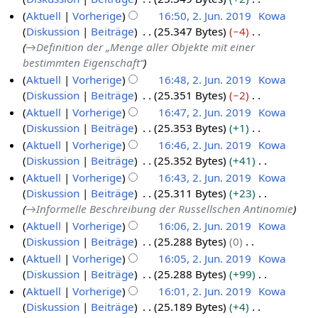
u
i
e
e
i
K
Aktuell
Vorherige
16:50, 2. Jun. 2019
Kowa
n
t
a
B
n
e
Diskussion
Beiträge
25.347 Bytes
−4
g
u
r
e
e
i
→
Definition der „Menge aller Objekte mit einer
s
n
b
a
B
n
bestimmten Eigenschaft“
z
g
e
r
e
e
Aktuell
Vorherige
16:48, 2. Jun. 2019
Kowa
u
s
i
b
a
B
Diskussion
Beiträge
25.351 Bytes
−2
s
z
t
e
r
e
K
Aktuell
Vorherige
16:47, 2. Jun. 2019
Kowa
a
u
u
i
b
a
e
Diskussion
Beiträge
25.353 Bytes
+1
m
s
n
t
e
r
i
K
Aktuell
Vorherige
16:46, 2. Jun. 2019
Kowa
m
a
g
u
i
b
n
e
Diskussion
Beiträge
25.352 Bytes
+41
e
m
s
n
t
e
e
i
K
n
Aktuell
Vorherige
16:43, 2. Jun. 2019
Kowa
m
z
g
u
i
B
n
e
f
Diskussion
Beiträge
25.311 Bytes
+23
e
u
s
n
t
e
e
i
a
→
Informelle Beschreibung der Russellschen Antinomie
n
s
z
g
u
a
B
n
s
f
Aktuell
Vorherige
16:06, 2. Jun. 2019
Kowa
a
u
s
n
r
e
e
s
a
Diskussion
Beiträge
25.288 Bytes
0
m
s
z
g
b
a
B
u
s
K
Aktuell
Vorherige
16:05, 2. Jun. 2019
Kowa
m
a
u
s
e
r
e
n
s
e
Diskussion
Beiträge
25.288 Bytes
+99
e
m
s
z
i
b
a
g
u
i
K
n
Aktuell
Vorherige
16:01, 2. Jun. 2019
Kowa
m
a
u
t
e
r
n
n
e
f
Diskussion
Beiträge
25.189 Bytes
+4
e
m
s
u
i
b