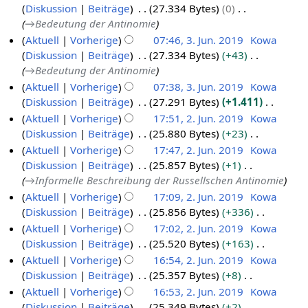
Diskussion
Beiträge
27.334 Bytes
0
→
Bedeutung der Antinomie
Aktuell
Vorherige
07:46, 3. Jun. 2019
Kowa
Diskussion
Beiträge
27.334 Bytes
+43
→
Bedeutung der Antinomie
Aktuell
Vorherige
07:38, 3. Jun. 2019
Kowa
Diskussion
Beiträge
27.291 Bytes
+1.411
K
Aktuell
Vorherige
17:51, 2. Jun. 2019
Kowa
e
Diskussion
Beiträge
25.880 Bytes
+23
2
i
K
Aktuell
Vorherige
17:47, 2. Jun. 2019
Kowa
.
n
e
Diskussion
Beiträge
25.857 Bytes
+1
J
e
i
→
Informelle Beschreibung der Russellschen Antinomie
u
B
n
Aktuell
Vorherige
17:09, 2. Jun. 2019
Kowa
n
e
e
Diskussion
Beiträge
25.856 Bytes
+336
i
a
B
K
Aktuell
Vorherige
17:02, 2. Jun. 2019
Kowa
2
r
e
e
Diskussion
Beiträge
25.520 Bytes
+163
0
b
a
i
K
Aktuell
Vorherige
16:54, 2. Jun. 2019
Kowa
1
e
r
n
e
Diskussion
Beiträge
25.357 Bytes
+8
9
i
b
e
i
K
Aktuell
Vorherige
16:53, 2. Jun. 2019
Kowa
t
e
B
n
e
Diskussion
Beiträge
25.349 Bytes
+2