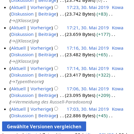
Diskussion
Beiträge
23.742 Bytes
0
s
m
i
n
K
s
Aktuell
Vorherige
17:23, 30. Mai 2019
Kowa
e
n
g
e
u
Diskussion
Beiträge
23.742 Bytes
+83
n
e
i
n
→
{{Klasse}}n
f
B
n
g
Aktuell
Vorherige
17:21, 30. Mai 2019
Kowa
a
e
e
Diskussion
Beiträge
23.659 Bytes
+177
s
a
B
→
{{Klasse}}n
s
r
e
u
Aktuell
Vorherige
17:16, 30. Mai 2019
Kowa
b
a
n
Diskussion
Beiträge
23.482 Bytes
+65
e
r
g
→
{{Klasse}}n
i
b
Aktuell
Vorherige
17:14, 30. Mai 2019
Kowa
t
e
Diskussion
Beiträge
23.417 Bytes
+322
u
i
→
Typentheorie
n
t
Aktuell
Vorherige
17:06, 30. Mai 2019
Kowa
g
u
Diskussion
Beiträge
23.095 Bytes
+209
s
n
→
Vermeidung des Russell-Paradoxons
z
g
Aktuell
Vorherige
17:03, 30. Mai 2019
Kowa
u
s
Diskussion
Beiträge
22.886 Bytes
+45
s
z
K
a
u
e
m
s