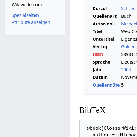
Wikiwerkzeuge
Kürzel
Schröer
Spezialseiten
Quellenart
Buch
Attribute anzeigen
Autor(en)
Michael
Titel
Web Co
Untertitel
Eigene
Verlag
Galileo
ISBN
389842
Sprache
Deutsc
Jahr
2004
Datum
Novemb
Quellengüte
5
BibTeX
 @book{GlossarWiki:Schroeer:2004, 

   author = {Michael Schröer}, 
