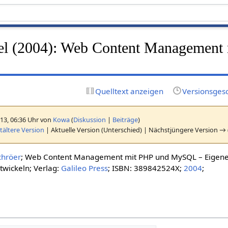
el (2004): Web Content Management
Quelltext anzeigen
Versionsges
013, 06:36 Uhr von
Kowa
(
Diskussion
|
Beiträge
)
ältere Version
| Aktuelle Version (Unterschied) | Nächstjüngere Version → 
chröer
; Web Content Management mit PHP und MySQL – Eigen
wickeln; Verlag:
Galileo Press
; ISBN: 389842524X;
2004
;