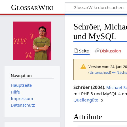
GlossarWiki
Schröer, Micha
und MySQL
Seite
Diskussion
Version vom 24. Juni 2
(
Unterschied
)
← Nächst
Navigation
Hauptseite
Schröer (2004)
:
Michael S
Hilfe
mit PHP 5 und MySQL 4 ent
Impressum
Quellengüte
: 5
Datenschutz
Attribute