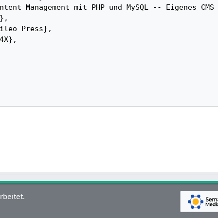
, 

rbeitet.