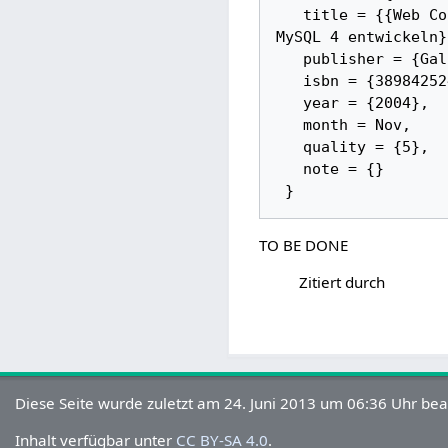
   title = {{Web Content Management mit PHP und MySQL -- Eigenes CMS mit PHP 5 und 
MySQL 4 entwickeln}}
   publisher = {Galileo Press}, 

   isbn = {389842524X}, 

   year = {2004}, 

   month = Nov, 

   quality = {5}, 

   note = {}

TO BE DONE
Zitiert durch
Diese Seite wurde zuletzt am 24. Juni 2013 um 06:36 Uhr bea
Inhalt verfügbar unter
CC BY-SA 4.0
.