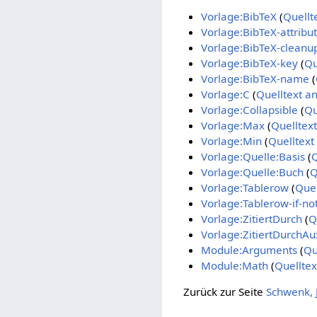
Vorlage:BibTeX
(
Quellt
Vorlage:BibTeX-attribu
Vorlage:BibTeX-cleanu
Vorlage:BibTeX-key
(
Qu
Vorlage:BibTeX-name
(
Vorlage:C
(
Quelltext a
Vorlage:Collapsible
(
Qu
Vorlage:Max
(
Quelltex
Vorlage:Min
(
Quelltext
Vorlage:Quelle:Basis
(
Q
Vorlage:Quelle:Buch
(
Q
Vorlage:Tablerow
(
Quel
Vorlage:Tablerow-if-no
Vorlage:ZitiertDurch
(
Q
Vorlage:ZitiertDurchAu
Module:Arguments
(
Qu
Module:Math
(
Quelltex
Zurück zur Seite
Schwenk, J