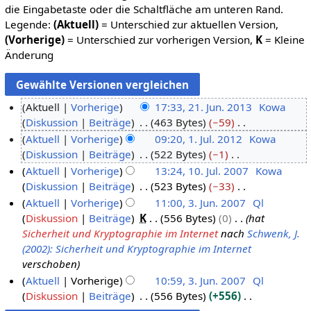
die Eingabetaste oder die Schaltfläche am unteren Rand.
Legende:
(Aktuell)
= Unterschied zur aktuellen Version,
(Vorherige)
= Unterschied zur vorherigen Version,
K
= Kleine
Änderung
Aktuell
Vorherige
17:33, 21. Jun. 2013
Kowa
Diskussion
Beiträge
463 Bytes
−59
2
K
Aktuell
Vorherige
09:20, 1. Jul. 2012
Kowa
1
e
Diskussion
Beiträge
522 Bytes
−1
.
1
i
K
Aktuell
Vorherige
13:24, 10. Jul. 2007
Kowa
J
.
n
e
Diskussion
Beiträge
523 Bytes
−33
u
J
1
e
i
K
Aktuell
Vorherige
11:00, 3. Jun. 2007
Ql
n
u
0
B
n
e
Diskussion
Beiträge
K
556 Bytes
0
hat
i
l
.
3
e
e
i
Sicherheit und Kryptographie im Internet
nach
Schwenk, J.
2
i
J
.
a
B
n
(2002): Sicherheit und Kryptographie im Internet
0
2
u
J
r
e
e
verschoben
1
0
l
u
b
a
B
Aktuell
Vorherige
10:59, 3. Jun. 2007
Ql
3
1
i
n
e
r
e
Diskussion
Beiträge
556 Bytes
+556
2
2
i
i
b
a
K