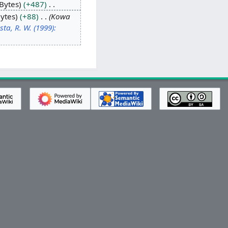
Bytes
+487
ytes
+88
Kowa
ta, R. W. (1999):