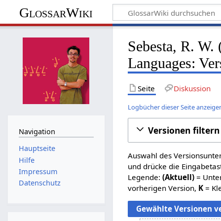
GlossarWiki
Sebesta, R. W.
Languages: Ver
Seite
Diskussion
Logbücher dieser Seite anzeige
Versionen filtern
Navigation
Hauptseite
Auswahl des Versionsunter
Hilfe
und drücke die Eingabetas
Impressum
Legende:
(Aktuell)
= Unter
Datenschutz
vorherigen Version,
K
= Kl