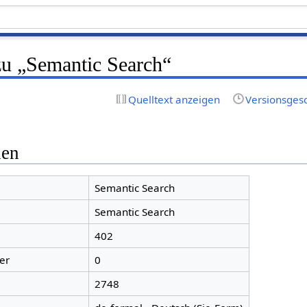
zu „Semantic Search“
Quelltext anzeigen
Versionsges
nen
Semantic Search
Semantic Search
402
er
0
2748