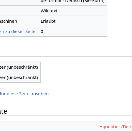
de-formal - Deutsch (Sie-Form)
Wikitext
aschinen
Erlaubt
n zu dieser Seite
0
zer (unbeschränkt)
zer (unbeschränkt)
für diese Seite ansehen.
hte
Hgoebber
(
Disk