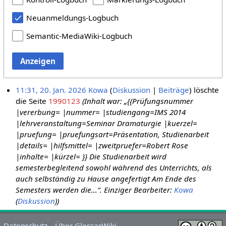
Neuanmeldungs-Logbuch
Semantic-MediaWiki-Logbuch
Anzeigen
11:31, 20. Jan. 2026
Kowa
Diskussion
Beiträge
löschte
die Seite
1990123
(Inhalt war: „{{Prüfungsnummer
|vererbung= |nummer= |studiengang=IMS 2014
|lehrveranstaltung=Seminar Dramaturgie |kuerzel=
|pruefung= |pruefungsart=Präsentation, Studienarbeit
|details= |hilfsmittel= |zweitpruefer=Robert Rose
|inhalte= |kürzel= }} Die Studienarbeit wird
semesterbegleitend sowohl während des Unterrichts, als
auch selbständig zu Hause angefertigt Am Ende des
Semesters werden die…“. Einziger Bearbeiter:
Kowa
(
Diskussion
))
Datenschutz
Über GlossarWiki