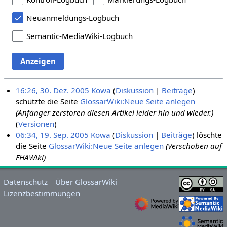
Neuanmeldungs-Logbuch
Semantic-MediaWiki-Logbuch
Anzeigen
16:26, 30. Dez. 2005
Kowa
Diskussion
Beiträge
schützte die Seite
GlossarWiki:Neue Seite anlegen
(Anfänger zerstören diesen Artikel leider hin und wieder.)
(
Versionen
)
06:34, 19. Sep. 2005
Kowa
Diskussion
Beiträge
löschte
die Seite
GlossarWiki:Neue Seite anlegen
(Verschoben auf
FHAWiki)
Datenschutz
Über GlossarWiki
Lizenzbestimmungen