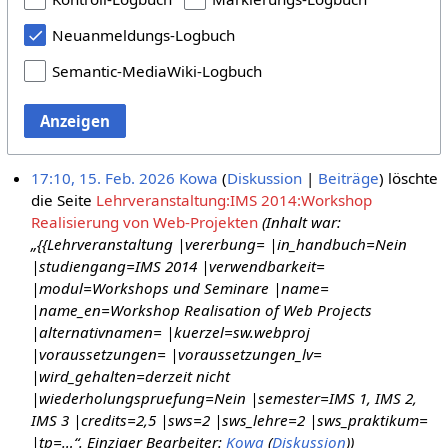
Neuanmeldungs-Logbuch
Semantic-MediaWiki-Logbuch
Anzeigen
17:10, 15. Feb. 2026
Kowa
Diskussion
Beiträge
löschte
die Seite
Lehrveranstaltung:IMS 2014:Workshop
Realisierung von Web-Projekten
(Inhalt war:
„{{Lehrveranstaltung |vererbung= |in_handbuch=Nein
|studiengang=IMS 2014 |verwendbarkeit=
|modul=Workshops und Seminare |name=
|name_en=Workshop Realisation of Web Projects
|alternativnamen= |kuerzel=sw.webproj
|voraussetzungen= |voraussetzungen_lv=
|wird_gehalten=derzeit nicht
|wiederholungspruefung=Nein |semester=IMS 1, IMS 2,
IMS 3 |credits=2,5 |sws=2 |sws_lehre=2 |sws_praktikum=
|tp=…“. Einziger Bearbeiter:
Kowa
(
Diskussion
))