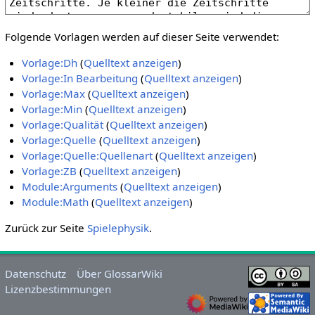
Folgende Vorlagen werden auf dieser Seite verwendet:
Vorlage:Dh
(
Quelltext anzeigen
)
Vorlage:In Bearbeitung
(
Quelltext anzeigen
)
Vorlage:Max
(
Quelltext anzeigen
)
Vorlage:Min
(
Quelltext anzeigen
)
Vorlage:Qualität
(
Quelltext anzeigen
)
Vorlage:Quelle
(
Quelltext anzeigen
)
Vorlage:Quelle:Quellenart
(
Quelltext anzeigen
)
Vorlage:ZB
(
Quelltext anzeigen
)
Module:Arguments
(
Quelltext anzeigen
)
Module:Math
(
Quelltext anzeigen
)
Zurück zur Seite
Spielephysik
.
Datenschutz
Über GlossarWiki
Lizenzbestimmungen