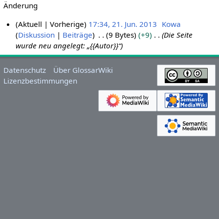
Änderung
Aktuell
Vorherige
17:34, 21. Jun. 2013
Kowa
Diskussion
Beiträge
9 Bytes
+9
Die Seite
2
wurde neu angelegt: „{{Autor}}“
1
.
J
Datenschutz
Über GlossarWiki
u
Lizenzbestimmungen
n
i
2
0
1
3