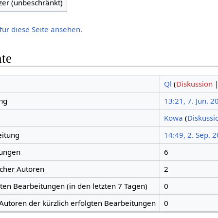
zer (unbeschränkt)
für diese Seite ansehen.
hte
Ql
(
Diskussion
ng
13:21, 7. Jun. 2
Kowa
(
Diskussi
eitung
14:49, 2. Sep. 
tungen
6
icher Autoren
2
gten Bearbeitungen (in den letzten 7 Tagen)
0
 Autoren der kürzlich erfolgten Bearbeitungen
0