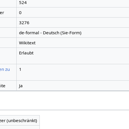
524
er
0
3276
de-formal - Deutsch (Sie-Form)
Wikitext
Erlaubt
en zu
1
ite
Ja
zer (unbeschränkt)