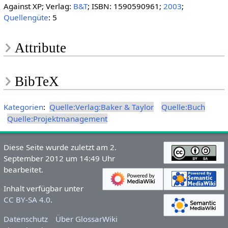
Against XP; Verlag:
B&T
; ISBN: 1590590961;
2003
;
Quellengüte
: 5
Attribute
BibTeX
Kategorien
:
Quelle:Verlag:Baker & Taylor
Quelle:Buch
Quelle:Projektmanagement
Diese Seite wurde zuletzt am 2.
September 2012 um 14:49 Uhr
bearbeitet.
Inhalt verfügbar unter
CC BY-SA 4.0
.
Datenschutz
Über GlossarWiki