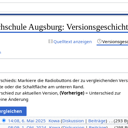
hschule Augsburg: Versionsgeschich
Quelltext anzeigen
Versionsges
n
schieds: Markiere die Radiobuttons der zu vergleichenden Ver
te oder die Schaltfläche am unteren Rand.
schied zur aktuellen Version,
(Vorherige)
= Unterschied zur
eine Änderung
14:08, 6. Mai 2025
Kowa
Diskussion
Beiträge
293 B
08:09, 1. Okt. 2024
Kowa
Diskussion
Beiträge
298 B