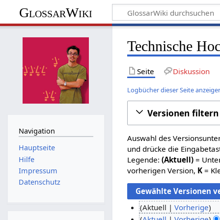
GlossarWiki
Technische Hoc
Seite
Diskussion
Logbücher dieser Seite anzeige
Versionen filtern
Navigation
Auswahl des Versionsunter
Hauptseite
und drücke die Eingabetas
Hilfe
Legende:
(Aktuell)
= Unter
vorherigen Version,
K
= Kl
Impressum
Datenschutz
Aktuell
Vorherige
K
6
Aktuell
Vorherige