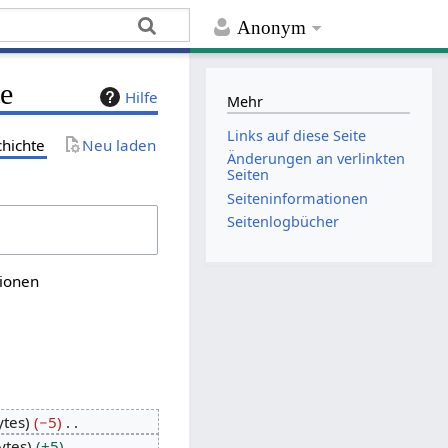
Anonym
te
Hilfe
Mehr
Links auf diese Seite
chichte
Neu laden
Änderungen an verlinkten
Seiten
Seiten­­informationen
Seitenlogbücher
sionen
ytes
−5
ytes
+5