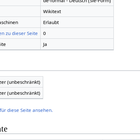
de-formal - Deutsch (Sie-Form)
Wikitext
aschinen
Erlaubt
n zu dieser Seite
0
ite
Ja
zer (unbeschränkt)
zer (unbeschränkt)
für diese Seite ansehen.
hte