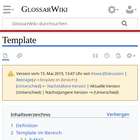
GlossarWiki
Template
Version vom 15. Mai 2019, 13:47 Uhr von
Kowa
(
Diskussion
|
Beiträge
)
(
→
Template im Bereich=
)
(
Unterschied
)
← Nächstältere Version
| Aktuelle Version
(Unterschied) | Nächstjüngere Version → (Unterschied)
Inhaltsverzeichnis
1
Definition
2
Template im Bereich
2.1
E-Mail