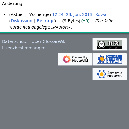
Änderung
Aktuell
Vorherige
12:24, 23. Jun. 2013
Kowa
Diskussion
Beiträge
9 Bytes
+9
Die Seite
2
wurde neu angelegt: „{{Autor}}“
3
.
J
Datenschutz
Über GlossarWiki
u
Lizenzbestimmungen
n
i
2
0
1
3