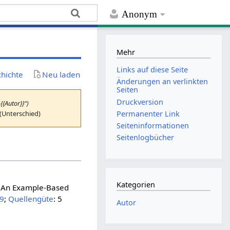
Anonym
Mehr
Links auf diese Seite
chichte
Neu laden
Änderungen an verlinkten
Seiten
Druckversion
{{Autor}}“)
 (Unterschied)
Permanenter Link
Seiten­­informationen
Seitenlogbücher
Kategorien
– An Example-Based
9
;
Quellengüte
: 5
Autor