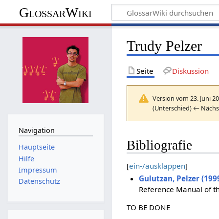
GlossarWiki
Trudy Pelzer
Seite
Diskussion
Version vom 23. Juni 2
(Unterschied) ← Nächst
Navigation
Bibliografie
Hauptseite
Hilfe
[
ein-/ausklappen
]
Impressum
Gulutzan, Pelzer (199
Datenschutz
Reference Manual of t
TO BE DONE