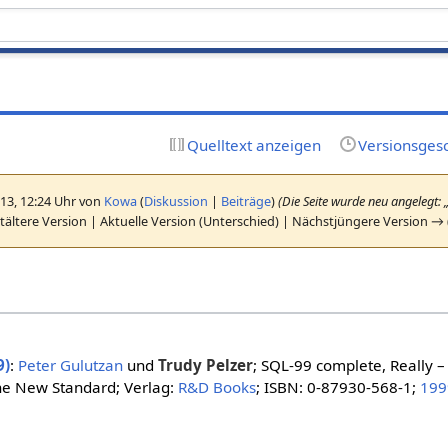
Quelltext anzeigen
Versionsges
013, 12:24 Uhr von
Kowa
(
Diskussion
|
Beiträge
)
(Die Seite wurde neu angelegt: „
ältere Version | Aktuelle Version (Unterschied) | Nächstjüngere Version →
9)
:
Peter Gulutzan
und
Trudy Pelzer
; SQL-99 complete, Really 
he New Standard; Verlag:
R&D Books
; ISBN: 0-87930-568-1;
199