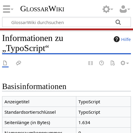
GlossarWiki
Informationen zu
Hilfe
„TypoScript“
Basisinformationen
Anzeigetitel
TypoScript
Standardsortierschlüssel
TypoScript
Seitenlänge (in Bytes)
1.634
Namensraumkennnummer
0