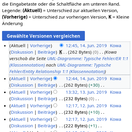
die Eingabetaste oder die Schaltfläche am unteren Rand.
Legende:
(Aktuell)
= Unterschied zur aktuellen Version,
(Vorherige)
= Unterschied zur vorherigen Version,
K
= Kleine
Änderung
Aktuell
Vorherige
12:45, 14. Jun. 2019
Kowa
Diskussion
Beiträge
K
262 Bytes
0
Kowa
1
verschob die Seite
UML-Diagramme: Typische Fehler/ER 1:1
4
(Klassennotation)
nach
UML-Diagramme: Typische
.
Fehler/Entity Relationship 1:1 (Klassennotation)
J
Aktuell
Vorherige
12:44, 14. Jun. 2019
Kowa
u
Diskussion
Beiträge
262 Bytes
+30
n
K
Aktuell
Vorherige
13:32, 13. Jun. 2019
Kowa
i
e
Diskussion
Beiträge
232 Bytes
0
1
2
i
K
Aktuell
Vorherige
12:17, 12. Jun. 2019
Kowa
3
0
n
e
Diskussion
Beiträge
232 Bytes
+10
.
1
1
e
i
K
Aktuell
Vorherige
12:17, 12. Jun. 2019
Kowa
J
2
9
B
n
e
Diskussion
Beiträge
222 Bytes
+1
u
.
e
e
i
K