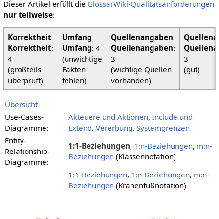
Dieser Artikel erfüllt die
GlossarWiki-Qualitätsanforderungen
nur teilweise
:
Korrektheit
:
Umfang
: 4
Quellenangaben
:
Quellena
4
(unwichtige
3
3
(großteils
Fakten
(wichtige Quellen
(gut)
überprüft)
fehlen)
vorhanden)
Übersicht
Use-Cases-
Akteuere und Aktionen
,
Include und
Diagramme:
Extend
,
Vererbung
,
Systemgrenzen
Entity-
1:1-Beziehungen
,
1:n-Beziehungen
,
m:n-
Relationship-
Beziehungen
(Klassennotation)
Diagramme:
1:1-Beziehungen
,
1:n-Beziehungen
,
m:n-
Beziehungen
(Krähenfußnotation)