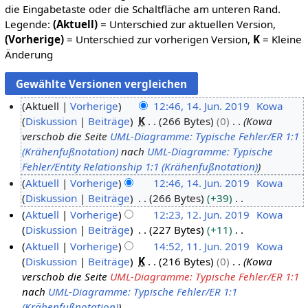
die Eingabetaste oder die Schaltfläche am unteren Rand.
Legende:
(Aktuell)
= Unterschied zur aktuellen Version,
(Vorherige)
= Unterschied zur vorherigen Version,
K
= Kleine
Änderung
Aktuell
Vorherige
12:46, 14. Jun. 2019
Kowa
Diskussion
Beiträge
K
266 Bytes
0
Kowa
1
verschob die Seite
UML-Diagramme: Typische Fehler/ER 1:1
4
(Krähenfußnotation)
nach
UML-Diagramme: Typische
.
Fehler/Entity Relationship 1:1 (Krähenfußnotation)
J
Aktuell
Vorherige
12:46, 14. Jun. 2019
Kowa
u
Diskussion
Beiträge
266 Bytes
+39
n
K
Aktuell
Vorherige
12:23, 12. Jun. 2019
Kowa
i
e
Diskussion
Beiträge
227 Bytes
+11
1
2
i
K
Aktuell
Vorherige
14:52, 11. Jun. 2019
Kowa
2
0
n
e
Diskussion
Beiträge
K
216 Bytes
0
Kowa
.
1
1
e
i
verschob die Seite
UML-Diagramme: Typische Fehler/ER 1:1
J
1
9
B
n
nach
UML-Diagramme: Typische Fehler/ER 1:1
u
.
e
e
(Krähenfußnotation)