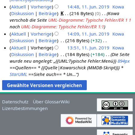
n
J
a
B
Aktuell
Vorherige
14:48, 11. Jun. 2019
Kowa
i
u
r
e
Diskussion
Beiträge
K
216 Bytes
0
Kowa
2
n
b
a
verschob die Seite
UML-Diagramme: Typische Fehler/ER 1 1
0
i
e
r
nach
UML-Diagramme: Typische Fehler/ER 1:1
1
2
i
b
Aktuell
Vorherige
14:09, 11. Jun. 2019
Kowa
9
0
t
e
Diskussion
Beiträge
216 Bytes
+32
1
u
i
K
Aktuell
Vorherige
13:51, 11. Jun. 2019
Kowa
9
n
t
e
Diskussion
Beiträge
184 Bytes
+184
Die Seite
g
u
i
wurde neu angelegt: „{{UML:Typische Fehler:Menü}}
894px
s
n
n
==Quellen== * {{Quelle|Kowarschick (MMDB-Skript)}} *
z
g
e
StarUML
==Siehe auch== * Un…“
u
s
B
s
z
e
a
u
a
m
s
r
Datenschutz
Über GlossarWiki
m
a
b
Lizenzbestimmungen
e
m
e
n
m
i
f
e
t
a
n
u