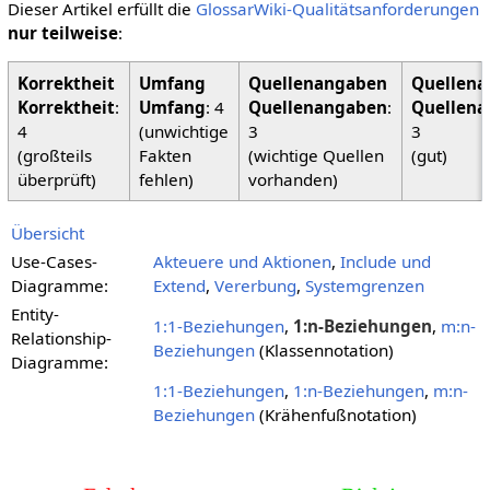
Dieser Artikel erfüllt die
GlossarWiki-Qualitätsanforderungen
nur teilweise
:
Korrektheit
:
Umfang
: 4
Quellenangaben
:
Quellena
4
(unwichtige
3
3
(großteils
Fakten
(wichtige Quellen
(gut)
überprüft)
fehlen)
vorhanden)
Übersicht
Use-Cases-
Akteuere und Aktionen
,
Include und
Diagramme:
Extend
,
Vererbung
,
Systemgrenzen
Entity-
1:1-Beziehungen
,
1:n-Beziehungen
,
m:n-
Relationship-
Beziehungen
(Klassennotation)
Diagramme:
1:1-Beziehungen
,
1:n-Beziehungen
,
m:n-
Beziehungen
(Krähenfußnotation)